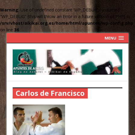
Warning
: Use of undefined constant ‘WP_DEBUG’ - assumed
'‘WP_DEBUG’' (this will throw an Error in a future version of PHP) in
/srv/vhost/aikikai.org.es/home/html/apuntes/wp-config.php
on line
36
MENU
Carlos de Francisco