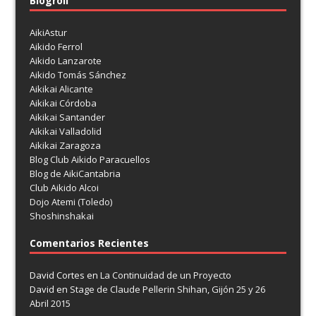
Blogroll
AikiAstur
Aikido Ferrol
Aikido Lanzarote
Aikido Tomás Sánchez
Aikikai Alicante
Aikikai Córdoba
Aikikai Santander
Aikikai Valladolid
Aikikai Zaragoza
Blog Club Aikido Paracuellos
Blog de AikiCantabria
Club Aikido Alcoi
Dojo Atemi (Toledo)
Shoshinshakai
Comentarios Recientes
David Cortes
en
La Continuidad de un Proyecto
David
en
Stage de Claude Pellerin Shihan, Gijón 25 y 26
Abril 2015