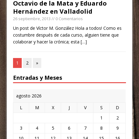
Octavio de la Mata y Eduardo
Hernández en Valladolid
26 septiembre, 2013
// 0 Comentarios
Un post de Víctor M. González Hola a todos! Como es
costumbre después de cada curso, alguien tiene que
colaborar y hacer la crónica; esta
[…]
1
2
»
Entradas y Meses
agosto 2026
L
M
X
J
V
S
D
1
2
3
4
5
6
7
8
9
10
11
12
13
14
15
16