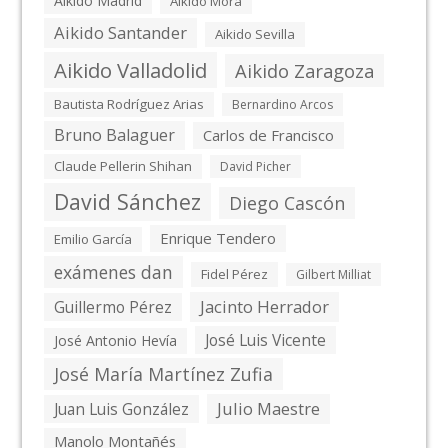
Aikido Madrid
Aikido Mora
Aikido Santander
Aikido Sevilla
Aikido Valladolid
Aikido Zaragoza
Bautista Rodríguez Arias
Bernardino Arcos
Bruno Balaguer
Carlos de Francisco
Claude Pellerin Shihan
David Picher
David Sánchez
Diego Cascón
Enrique Tendero
Emilio García
exámenes dan
Fidel Pérez
Gilbert Milliat
Jacinto Herrador
Guillermo Pérez
José Luis Vicente
José Antonio Hevía
José María Martínez Zufia
Julio Maestre
Juan Luis González
Manolo Montañés