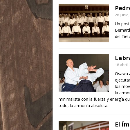
Pedr
28 junio
Un post
Bernard
del Tié
Labr
18 abril,
Osawa a
ejecutar
los mov
la armo
minimalista con la fuerza y energía qu
todo, la armonía absoluta.
El Ím