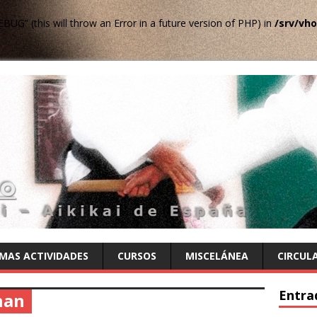
G’' (this will throw an Error in a future version of PHP) in
/srv/vh
MAS ACTIVIDADES
CURSOS
MISCELÁNEA
CIRCUL
Entra
han