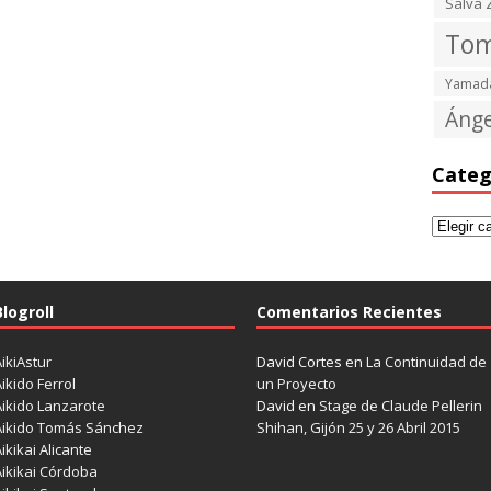
Salva 
Tom
Yamada
Ánge
Categ
Blogroll
Comentarios Recientes
ikiAstur
David Cortes
en
La Continuidad de
ikido Ferrol
un Proyecto
Aikido Lanzarote
David
en
Stage de Claude Pellerin
Aikido Tomás Sánchez
Shihan, Gijón 25 y 26 Abril 2015
ikikai Alicante
Aikikai Córdoba