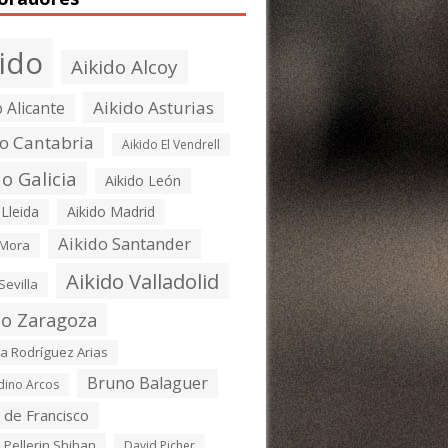
kido
Aikido Alcoy
Aikido Asturias
o Alicante
do Cantabria
Aikido El Vendrell
do Galicia
Aikido León
 Lleida
Aikido Madrid
Aikido Santander
 Mora
Aikido Valladolid
Sevilla
do Zaragoza
ta Rodríguez Arias
Bruno Balaguer
dino Arcos
 de Francisco
 Pellerin Shihan
David Picher