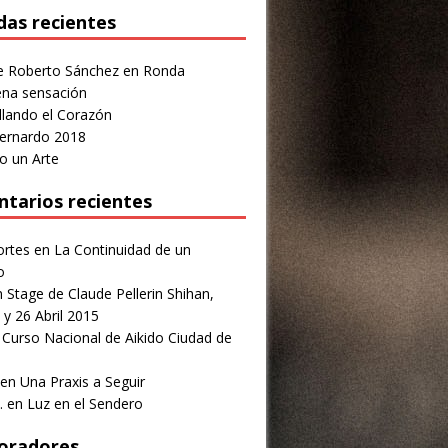
das recientes
e Roberto Sánchez en Ronda
na sensación
llando el Corazón
ernardo 2018
o un Arte
tarios recientes
ortes
en
La Continuidad de un
o
n
Stage de Claude Pellerin Shihan,
 y 26 Abril 2015
n
Curso Nacional de Aikido Ciudad de
en
Una Praxis a Seguir
.
en
Luz en el Sendero
oradores