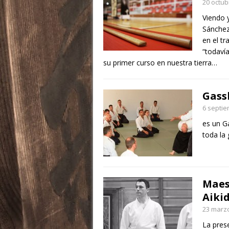
20 octub
Viendo 
Sánchez
en el t
“todaví
su primer curso en nuestra tierra…
Gass
6 septie
es un G
toda la
Maes
Aiki
23 marzo
La pres