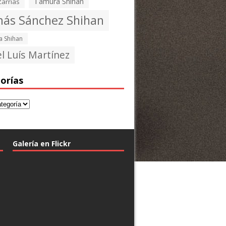
Tamura Shihan
Zarrias
ás Sánchez Shihan
 Shihan
l Luís Martínez
orías
Galería en Flickr