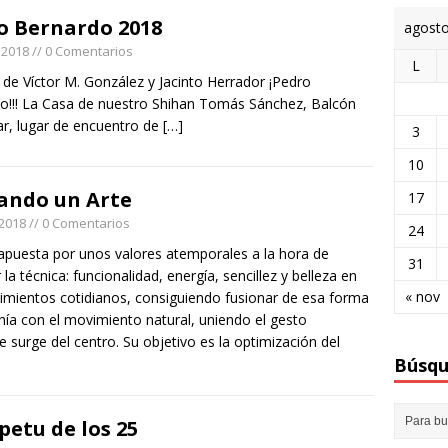
o Bernardo 2018
agost
, 2018
// 0 Comentarios
L
 de Víctor M. González y Jacinto Herrador ¡Pedro
o!!! La Casa de nuestro Shihan Tomás Sánchez, Balcón
tar, lugar de encuentro de
[…]
3
10
ando un Arte
17
 2018
// 0 Comentarios
24
puesta por unos valores atemporales a la hora de
31
 la técnica: funcionalidad, energía, sencillez y belleza en
« nov
imientos cotidianos, consiguiendo fusionar de esa forma
nía con el movimiento natural, uniendo el gesto
e surge del centro. Su objetivo es la optimización del
Búsqu
petu de los 25