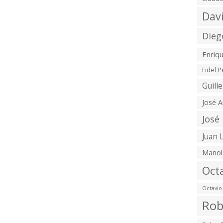
Dav
Dieg
Enriq
Fidel 
Guill
José A
José
Juan 
Manol
Oct
Octavio
Rob