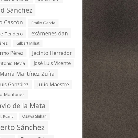
id Sánchez
o Cascón
Emilio García
exámenes dan
ue Tendero
Pérez
Gilbert Milliat
Jacinto Herrador
ermo Pérez
José Luis Vicente
ntonio Hevía
 María Martínez Zufia
Julio Maestre
Luis González
o Montañés
avio de la Mata
Osawa Shihan
 J. Ruano
erto Sánchez