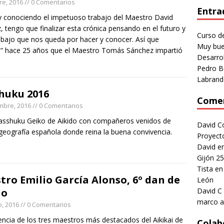
re, 2016
// 0 Comentarios
Entra
y conociendo el impetuoso trabajo del Maestro David
, tengo que finalizar esta crónica pensando en el futuro y
Curso d
rabajo que nos queda por hacer y conocer. Así que
Muy bue
a” hace 25 años que el Maestro Tomás Sánchez impartió
Desarro
Pedro B
Labrand
huku 2016
Comen
mbre, 2016
// 0 Comentarios
asshuku Geiko de Aikido con compañeros venidos de
David C
 geografía española donde reina la buena convivencia.
Proyect
David
e
Gijón 25
Tista
e
tro Emilio García Alonso, 6º dan de
León
do
David C
marco a
, 2016
// 0 Comentarios
encia de los tres maestros más destacados del Aikikai de
Colab