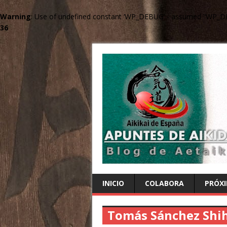
Warning
: Use of undefined constant ‘WP_DEBUG’ - assumed '‘WP_DEBU
36
INICIO
COLABORA
PRÓXI
Tomás Sánchez Shi