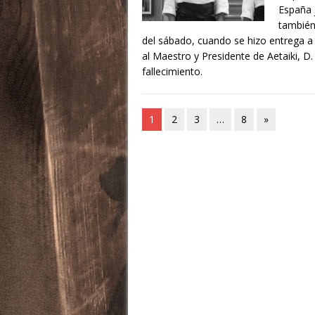
España 
también 
del sábado, cuando se hizo entrega a
al Maestro y Presidente de Aetaiki, D
fallecimiento.
1
2
3
…
8
»